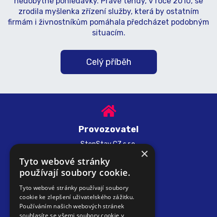
nedobytné pohledávky. Právě tehdy, v roce 2010, se
zrodila myšlenka zřízení služby, která by ostatním
firmám i živnostníkům pomáhala předcházet podobným
situacím.
Celý příběh
Provozovatel
StopStav CZ s.r.o.
×
IČ: 03022536
Tyto webové stránky
používají soubory cookie.
Tyto webové stránky používají soubory
cookie ke zlepšení uživatelského zážitku.
Kontakt
Používáním našich webových stránek
souhlasíte se všemi soubory cookie v
e-mail:
info@hlidacfirem.cz