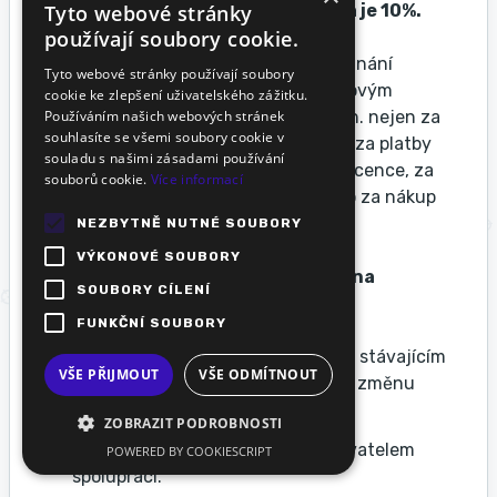
Tyto webové stránky
doporučitele – stávajícího Klienta je 10%.
používají soubory cookie.
9.6 Stávající Klient má právo na přiznání
Tyto webové stránky používají soubory
provize ze všech plateb zaslaných novým
cookie ke zlepšení uživatelského zážitku.
Používáním našich webových stránek
Klientem od momentu registrace. Tzn. nejen za
souhlasíte se všemi soubory cookie v
platby zaslané při registraci, ale také za platby
souladu s našimi zásadami používání
zaslané v budoucnu za prodloužení licence, za
souborů cookie.
Více informací
změny ve využívaných tarifech nebo za nákup
ostatních služeb (Reporty aj.)
NEZBYTNĚ NUTNÉ SOUBORY
VÝKONOVÉ SOUBORY
9.7
Stávající Klient ztrácí právo na
SOUBORY CÍLENÍ
přiznání provize v případech:
FUNKČNÍ SOUBORY
Nový Klient, který je evidován pod stávajícím
VŠE PŘIJMOUT
VŠE ODMÍTNOUT
Klientem, požádá Provozovatele o změnu
svého doporučitele.
ZOBRAZIT PODROBNOSTI
Stávající Klient ukončil s Provozovatelem
POWERED BY COOKIESCRIPT
spolupráci.