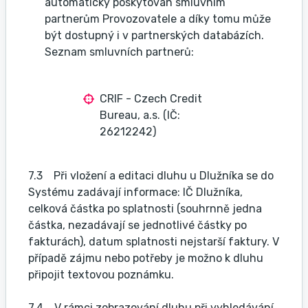
automaticky poskytován smluvním
partnerům Provozovatele a díky tomu může
být dostupný i v partnerských databázích.
Seznam smluvních partnerů:
CRIF - Czech Credit
Bureau, a.s. (IČ:
26212242)
7.3 Při vložení a editaci dluhu u Dlužníka se do
Systému zadávají informace: IČ Dlužníka,
celková částka po splatnosti (souhrnně jedna
částka, nezadávají se jednotlivé částky po
fakturách), datum splatnosti nejstarší faktury. V
případě zájmu nebo potřeby je možno k dluhu
připojit textovou poznámku.
7.4 V rámci zobrazování dluhu při vyhledávání