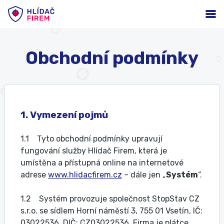
Obchodní podmínky
1. Vymezení pojmů
1.1 Tyto obchodní podmínky upravují
fungování služby Hlídač Firem, která je
umístěna a přístupná online na internetové
adrese
www.hlida
cfirem.cz
– dále jen „
Systém
“.
1.2 Systém provozuje společnost StopStav CZ
s.r.o. se sídlem Horní náměstí 3, 755 01 Vsetín, IČ:
03022536, DIČ: CZ03022536. Firma je plátce