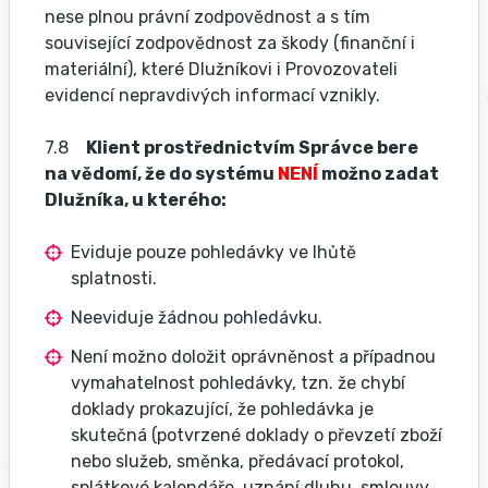
nese plnou právní zodpovědnost a s tím
související zodpovědnost za škody (finanční i
materiální), které Dlužníkovi i Provozovateli
evidencí nepravdivých informací vznikly.
7.8
Klient prostřednictvím Správce bere
na vědomí, že do systému
NENÍ
možno zadat
Dlužníka, u kterého:
Eviduje pouze pohledávky ve lhůtě
splatnosti.
Neeviduje žádnou pohledávku.
Není možno doložit oprávněnost a případnou
vymahatelnost pohledávky, tzn. že chybí
doklady prokazující, že pohledávka je
skutečná (potvrzené doklady o převzetí zboží
nebo služeb, směnka, předávací protokol,
splátkové kalendáře, uznání dluhu, smlouvy