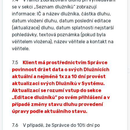
se v sekci „Seznam dlužníků“ zobrazují
informace: IČ a název dlužníka, částka dluhu,
datum vložení dluhu, datum poslední editace
(aktualizace) dluhu, datum splatnosti nejstarší
pohledávky, textová poznámka (pokud byla
věřitelem vložena), název věřitele a kontakt na
věřitele.
7.5
Klient má prostřednictvím Správce
povinnost držet data o svých Dlužnících
aktuální a nejméně 1x za 10 dní provést
aktualizaci svých Dlužníků v Systému.
Aktualizací se rozumí vstup do sekce
„Editace dlužníků“ po svém přihlášení a v
případě změny stavu dluhu provedení
úpravy podle aktuálního stavu.
7.6 V případě, že Správce do 10ti dní po