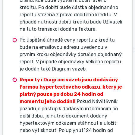
bránu, kde bude vyzván k dobití svého
kreditu. Po dobití bude částka objednaného
reportu stržena z právě dobitého kreditu. V
případě nutnosti dobití kreditu bude Uživateli
na tuto transakci dodána faktura.
Po úspěšné úhradě ceny reportu z kreditu
bude na emailovou adresu uvedenou v
prvním kroku objednávky doručen objednaný
report. V případě objednávky Velkého reportu
je dodán také Diagram vazeb.
Reporty i Diagram vazeb jsou dodávány
formou hypertextového odkazu, který je
platný pouze po dobu 24 hodin od
momentu jeho dodání!
Pokud Návštěvník
požaduje přístup k dodaným informacím po
delší dobu, je nutno dokument dodaný
hypertextovým odkazem stáhnout a uložit
nebo vytisknout. Po uplynutí 24 hodin od