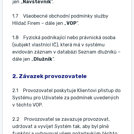
jen „
Návštěvník
“.
1.7 Všeobecné obchodní podmínky služby
Hlídač Firem – dále jen „
VOP
“.
1.8 Fyzická podnikající nebo právnická osoba
(subjekt vlastnící IČ), která má v systému
evidován záznam v databázi Seznam dlužníků –
dále jen „
Dlužník
“.
2. Závazek provozovatele
2.1 Provozovatel poskytuje Klientovi přistup do
Systému pro Uživatele za podmínek uvedených
v těchto VOP.
2.2 Provozovatel se zavazuje provozovat,
udržovat a vyvíjet Systém tak, aby byl plně
funkční a vyhovoval všem požadavkům těchto