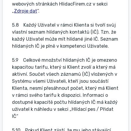
webových stránkách HlidacFirem.cz v sekci
„
Zdroje dat
“.
5.8 Každý Uživatel v rámci Klienta si tvoří svůj
vlastní seznam hlídaných kontaktů (IČ). Tzn. že
každý Uživatel může mít hlídané jiné IČ. Seznam
hlídaných IČ je plně v kompetenci Uživatele.
5.9 Celkové množství hlídaných IČ je omezeno
kapacitou tarifu, který si Klient zvolí a který má
aktivní. Součet všech záznamů (IČ) vložených v
Systému všemi Uživateli, kteří jsou součástí
Klienta, nesmí přesáhnout počet, který má Klient
v rámci svého tarifu k dispozici. Informaci o
dostupné kapacitě počtu hlídaných IČ má každý
uživatel k náhledu v sekci „Hlídací pes / Přidat
IČ“
5.10 Pokud Klient zjistí, že mu jeho stávající