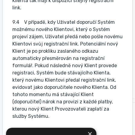
Klienta tak mají k dispozici stejný registrační
link.
9.4 V případě, kdy Uživatel doporučí Systém
možnému nového Klientovi, který o Systém
projeví zájem, Uživatel předá nebo pošle novému
Klientovi svůj registrační link. Potenciální nový
Klient je po prokliku zaslaného odkazu
automaticky přesměrován na registrační
formulář. Pokud následně nový Klient provede
registraci, Systém bude stávajícího Klienta,
který novému Klientovi předal registrační link,
evidovat jako doporučitele nového Klienta. Od
tohoto momentu má stávající Klient
(doporučitel) nárok na provizi z každé platby,
kterou nový Klient Provozovateli zaplatí za
služby Systému.
9.5
Výše přiznávané provize pro
×