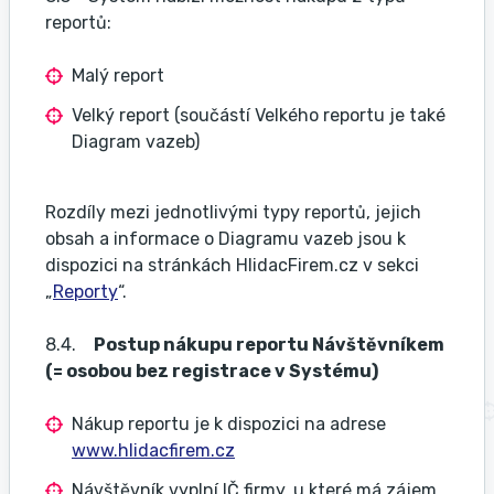
reportů:
Malý report
Velký report (součástí Velkého reportu je také
Diagram vazeb)
Rozdíly mezi jednotlivými typy reportů, jejich
obsah a informace o Diagramu vazeb jsou k
dispozici na stránkách HlidacFirem.cz v sekci
„
Reporty
“.
8.4.
Postup nákupu reportu Návštěvníkem
(= osobou bez registrace v Systému)
Nákup reportu je k dispozici na adrese
www.hlidacfirem.cz
Návštěvník vyplní IČ firmy, u které má zájem